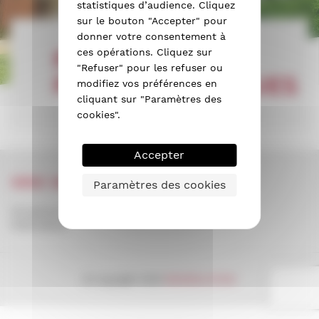
statistiques d’audience. Cliquez
sur le bouton "Accepter" pour
donner votre consentement à
PANNEAUX
ces opérations. Cliquez sur
"Refuser" pour les refuser ou
PHOTOVOLTAÏQUES
modifiez vos préférences en
cliquant sur "Paramètres des
cookies".
Photovoltaïques
Accepter
SIÈGE MADISOLATION
Paramètres des cookies
34 avenue Maurice Plongeron
51100
Reims
© Copyright 2026
MADISOLATION