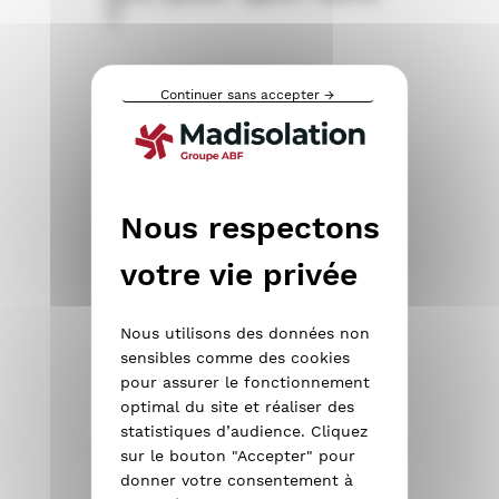
?
Lorsque l’on pense aux
Continuer sans accepter →
éventuelles déperditions
thermiques de son logement, on
imagine d’abord qu’elles ont lieu
au niveau de la toiture, puis au
niveau des murs et des cloisons.
En revanche, on pense rarement
au sol. Pourtant, une partie non
négligeable des déperditions
thermiques a lieu sous nos
Nous utilisons des données non
pieds.
sensibles comme des cookies
pour assurer le fonctionnement
optimal du site et réaliser des
statistiques d’audience. Cliquez
Isoler le sol de sa
sur le bouton "Accepter" pour
donner votre consentement à
maison : de