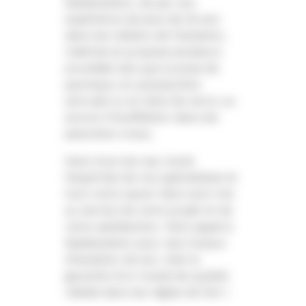
Madisolation, de par son
expérience de plus de 25 ans
dans les métiers de l’isolation,
maîtrise et propose plusieurs
procédés tels que la pose de
panneaux en polystyrène
extrudé ou en laine de verre, ou
encore l’insufflation dans les
planchers creux.
Dans tous les cas, toute
l’expertise de nos spécialistes et
tout notre savoir-faire sont mis
au service de votre projet et de
votre satisfaction. Faire appel à
Madisolation pour ses travaux
d’isolation de sol, c’est la
garantie d’un travail de qualité
réalisé dans les règles de l’art !