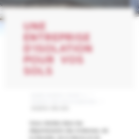
UNE
ENTREPRISE
D’ISOLATION
POUR VOS
SOLS
Quelle isolation choisir ?
»
Isolation des sols et plafonds
»
Isolation des sols
Vous résidez dans les
départements des Ardennes, de
la Moselle, de la Marne et du