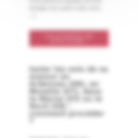
financières et fiscales (Primes
énergie, Eco-prêt à taux zéro,
…).
Puis-je bénéficier des
primes énergie ?
Isoler les sols de sa
maison en
Ardennes (08), en
Moselle (57), dans
la Marne (51) ou le
Nord (59) :
comment procéder
?