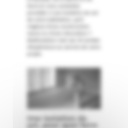
Nord et vous souhaitez
procéder à une isolation du sol
de votre habitation, qu’il
s’agisse d’une construction
neuve ou d’une rénovation ?
Madisolation met ses 25 années
d’expérience au service de votre
projet.
Une isolation du
sol, pour quoi faire